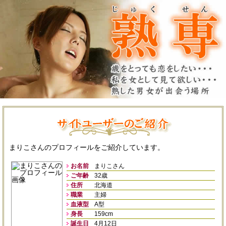
まりこさんのプロフィールをご紹介しています。
お名前
まりこさん
ご年齢
32歳
住所
北海道
職業
主婦
血液型
A型
身長
159cm
誕生日
4月12日