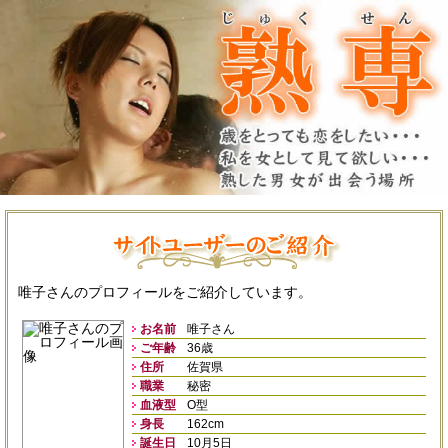
唯子さんのプロフィールをご紹介しています。
お名前
唯子さん
ご年齢
36歳
住所
佐賀県
職業
秘密
血液型
O型
身長
162cm
誕生日
10月5日