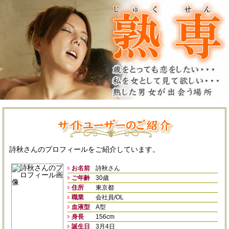
詩秋さんのプロフィールをご紹介しています。
お名前
詩秋さん
ご年齢
30歳
住所
東京都
職業
会社員/OL
血液型
A型
身長
156cm
誕生日
3月4日