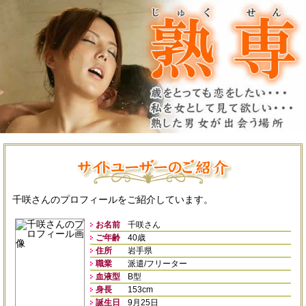
千咲さんのプロフィールをご紹介しています。
お名前
千咲さん
ご年齢
40歳
住所
岩手県
職業
派遣/フリーター
血液型
B型
身長
153cm
誕生日
9月25日